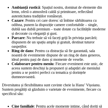
Ambianță rustică
: Spațiul nostru, dominat de elemente din
lemn, oferă o atmosferă caldă și primitoare, reflectând
autenticitatea tradițiilor românești.
Cazare
: Pentru cei care doresc să îmbine sărbătoarea cu
odihna, punem la dispoziție camere confortabile – single,
dublă sau dublă premium – toate dotate cu facilitățile moderne
și decorate cu eleganță și gust.
Parcare
: Nu trebuie să vă faceți griji în privința parcării;
dispunem de un spațiu amplu și gratuit, destinat tuturor
oaspeților.
Ring de dans
: Pentru ca distracția să fie garantată, sala
noastră de evenimente dispune de un ring de dans generos,
ideal pentru pași de dans și momente de veselie.
Colaborare pentru meniu
: Fiecare eveniment este unic, de
aceea suntem deschiși la propuneri și adaptări ale meniului
pentru a se potrivi perfect cu tematica și dorințele
dumneavoastră.
Diversitatea și flexibilitatea sunt cuvinte cheie la Hanu’ Vișoianu.
Suntem pregătiți să găzduim o varietate de evenimente, fiecare cu
specificul său:
Cine familiale
: Pentru acele momente intime, când doriți să