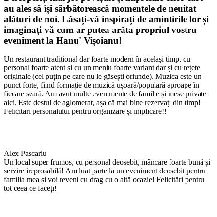
au ales să își sărbătorească momentele de neuitat
alături de noi. Lăsați-vă inspirați de amintirile lor și
imaginați-vă cum ar putea arăta propriul vostru
eveniment la Hanu' Vișoianu!
Un restaurant tradițional dar foarte modern în același timp, cu
personal foarte atent și cu un meniu foarte variant dar și cu rețete
originale (cel puțin pe care nu le găsești oriunde). Muzica este un
punct forte, fiind formație de muzică ușoară/populară aproape în
fiecare seară. Am avut multe evenimente de familie și mese private
aici. Este destul de aglomerat, așa că mai bine rezervați din timp!
Felicitări personalului pentru organizare și implicare!!
Alex Pascariu
Un local super frumos, cu personal deosebit, mâncare foarte bună și
servire ireproșabilă! Am luat parte la un eveniment deosebit pentru
familia mea și voi reveni cu drag cu o altă ocazie! Felicitări pentru
tot ceea ce faceți!