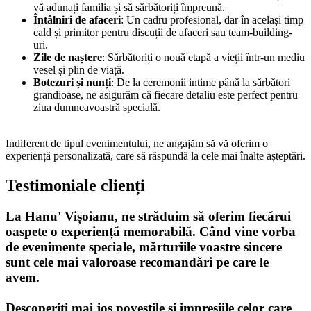
vă adunați familia și să sărbătoriți împreună.
Întâlniri de afaceri
: Un cadru profesional, dar în același timp
cald și primitor pentru discuții de afaceri sau team-building-
uri.
Zile de naștere
: Sărbătoriți o nouă etapă a vieții într-un mediu
vesel și plin de viață.
Botezuri și nunți
: De la ceremonii intime până la sărbători
grandioase, ne asigurăm că fiecare detaliu este perfect pentru
ziua dumneavoastră specială.
Indiferent de tipul evenimentului, ne angajăm să vă oferim o
experiență personalizată, care să răspundă la cele mai înalte așteptări.
Testimoniale clienți
La Hanu' Vișoianu, ne străduim să oferim fiecărui
oaspete o experiență memorabilă. Când vine vorba
de evenimente speciale, mărturiile voastre sincere
sunt cele mai valoroase recomandări pe care le
avem.
Descoperiți mai jos poveștile și impresiile celor care