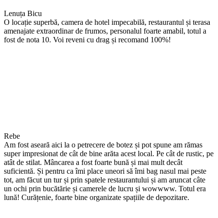
Lenuța Bicu
O locație superbă, camera de hotel impecabilă, restaurantul și terasa
amenajate extraordinar de frumos, personalul foarte amabil, totul a
fost de nota 10. Voi reveni cu drag și recomand 100%!
Rebe
Am fost aseară aici la o petrecere de botez și pot spune am rămas
super impresionat de cât de bine arăta acest local. Pe cât de rustic, pe
atât de stilat. Mâncarea a fost foarte bună și mai mult decât
suficientă. Și pentru ca îmi place uneori să îmi bag nasul mai peste
tot, am făcut un tur și prin spatele restaurantului și am aruncat câte
un ochi prin bucătărie și camerele de lucru și wowwww. Totul era
lună! Curățenie, foarte bine organizate spațiile de depozitare.