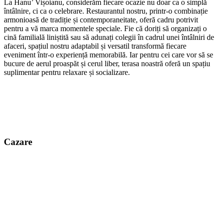
La Hanu’ Vișoianu, considerăm fiecare ocazie nu doar ca o simplă
întâlnire, ci ca o celebrare. Restaurantul nostru, printr-o combinație
armonioasă de tradiție și contemporaneitate, oferă cadru potrivit
pentru a vă marca momentele speciale. Fie că doriți să organizați o
cină familială liniștită sau să adunați colegii în cadrul unei întâlniri de
afaceri, spațiul nostru adaptabil și versatil transformă fiecare
eveniment într-o experiență memorabilă. Iar pentru cei care vor să se
bucure de aerul proaspăt și cerul liber, terasa noastră oferă un spațiu
suplimentar pentru relaxare și socializare.
Cazare