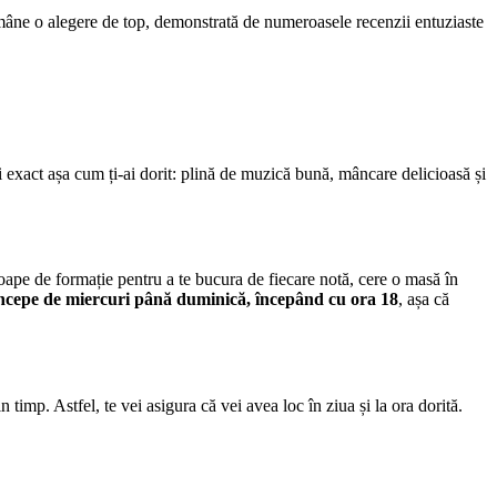
âne o alegere de top, demonstrată de numeroasele recenzii entuziaste
i exact așa cum ți-ai dorit: plină de muzică bună, mâncare delicioasă și
roape de formație pentru a te bucura de fiecare notă, cere o masă în
începe de miercuri până duminică, începând cu ora 18
, așa că
n timp. Astfel, te vei asigura că vei avea loc în ziua și la ora dorită.