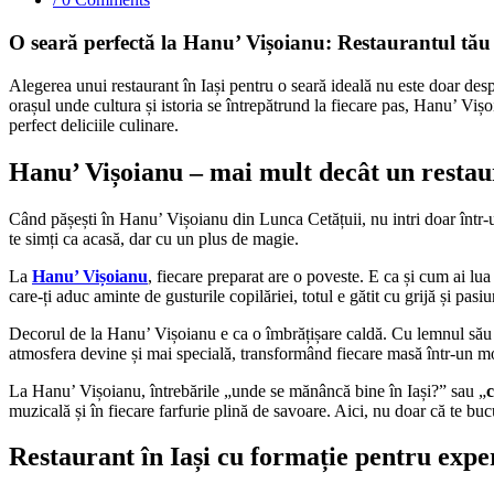
O seară perfectă la Hanu’ Vișoianu: Restaurantul tău 
Alegerea unui restaurant în Iași pentru o seară ideală nu este doar desp
orașul unde cultura și istoria se întrepătrund la fiecare pas, Hanu’ Vișo
perfect deliciile culinare.
Hanu’ Vișoianu – mai mult decât un restau
Când pășești în Hanu’ Vișoianu din Lunca Cetățuii, nu intri doar într-u
te simți ca acasă, dar cu un plus de magie.
La
Hanu’ Vișoianu
, fiecare preparat are o poveste. E ca și cum ai lu
care-ți aduc aminte de gusturile copilăriei, totul e gătit cu grijă și pasiu
Decorul de la Hanu’ Vișoianu e ca o îmbrățișare caldă. Cu lemnul său 
atmosfera devine și mai specială, transformând fiecare masă într-un m
La Hanu’ Vișoianu, întrebările „unde se mănâncă bine în Iași?” sau „
c
muzicală și în fiecare farfurie plină de savoare. Aici, nu doar că te bu
Restaurant în Iași cu formație pentru expe