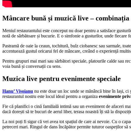
Mâncare bună și muzică live – combinația 
Meniul restaurantului este conceput nu doar pentru a satisface gusturil
notă de sărbătoare și bucurie. E o simfonie a gusturilor, unde fiecare fe
Pastramă de oaie la ceaun, tochitură, bulz ciobanesc sau sarmale, toate s
accentuează gustul oricarui fel de mâncare, creând o experiență multis
Pentru grupuri mai mari sau sărbători speciale, platourile calde sau rec
voia bună și conversații cu sens.
Muzica live pentru evenimente speciale
Hanu’ Vișoianu
nu este doar un loc unde se mănâncă bine în Iași, ci ș
restaurantul nostru este locul ideal pentru a organiza
evenimente priv
Fie că planifici o cină familială intimă sau un eveniment de afaceri ma
dacă dorești să te bucuri de aerul liber, terasa noastră îți stă la dispozi
La noi poți fi sigur că vei avea tot spațiul de care ai nevoie. Cu o cap
petreceri mari. Ringul de dans încăpător permite tuturor oaspeților să 