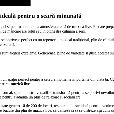
ideală pentru o seară minunată
e, ci și pentru a completa atmosfera creată de
muzica live
. Fiecare prep
l de mâncare are rolul său în orchestra culinară a serii.
e potrivesc perfect cu un repertoriu muzical tradițional, plin de căldură ș
enzorială.
i sunt alegeri excelente. Generoase, pline de varietate și gust, acestea su
i un spațiu perfect pentru a celebra momente importante din viața ta. Cu 
ate cu
muzică live
.
i formal, spațiul nostru versatil se transformă pentru a se potrivi nevoil
ție pentru a adăuga un plus de relaxare și socializare.
acitate generoasă de 200 de locuri, restaurantul este ideal pentru evenim
se bucure din plin de muzica live, să danseze și să se distreze așa cum si