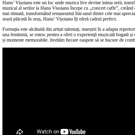
Hanu’ Vișoianu este un loc unde muzica live devine inima serii, trans
muzical al serilor la Hanu Visoianu începe cu „concert caffe”, creând 
mai ritmată, transformând restaurantul într-unul dintre cele mai apreci
seară plăcută în oraș, Hanu’ Vișoianu îți oferă cadrul perfect.
Formația este alcătuită din artiști talentați, maeștrii în a adapta reper
una feminină, se rotesc pentru a oferi o experiență muzicală bogată ș
și momente memorabile. Invităm fiecare oaspete să se bucure de combina