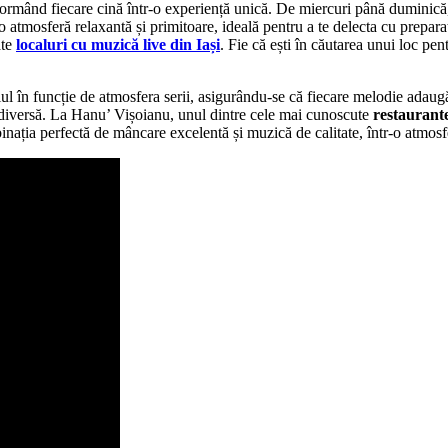
formând fiecare cină într-o experiență unică. De miercuri până duminică
o atmosferă relaxantă și primitoare, ideală pentru a te delecta cu prepa
ate
localuri cu muzică live din Iași
. Fie că ești în căutarea unui loc pen
toriul în funcție de atmosfera serii, asigurându-se că fiecare melodie adau
i diversă. La Hanu’ Vișoianu, unul dintre cele mai cunoscute
restaurante
ția perfectă de mâncare excelentă și muzică de calitate, într-o atmosfer