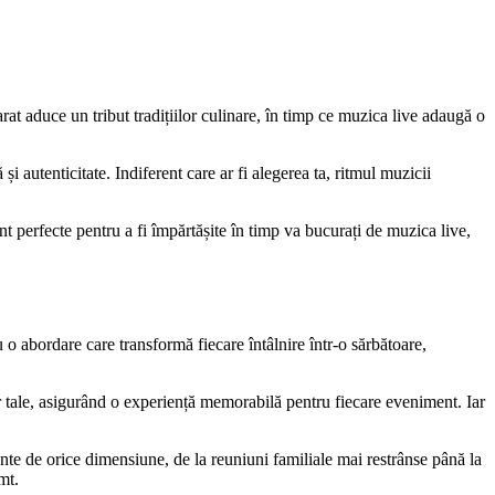
arat aduce un tribut tradițiilor culinare, în timp ce muzica live adaugă o
i autenticitate. Indiferent care ar fi alegerea ta, ritmul muzicii
nt perfecte pentru a fi împărtășite în timp va bucurați de muzica live,
o abordare care transformă fiecare întâlnire într-o sărbătoare,
or tale, asigurând o experiență memorabilă pentru fiecare eveniment. Iar
ente de orice dimensiune, de la reuniuni familiale mai restrânse până la
mt.