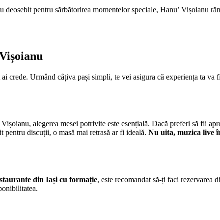
u deosebit pentru sărbătorirea momentelor speciale, Hanu’ Vișoianu răm
 Vișoianu
ai crede. Urmând câțiva pași simpli, te vei asigura că experiența ta va f
Vișoianu, alegerea mesei potrivite este esențială. Dacă preferi să fii ap
it pentru discuții, o masă mai retrasă ar fi ideală.
Nu uita, muzica live 
staurante din Iași cu formație
, este recomandat să-ți faci rezervarea di
onibilitatea.