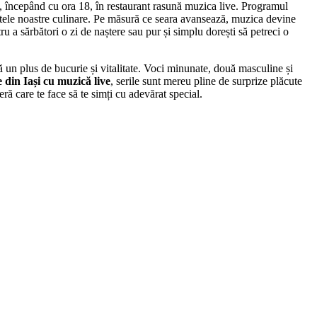
, începând cu ora 18, în restaurant rasună muzica live. Programul
ratele noastre culinare. Pe măsură ce seara avansează, muzica devine
tru a sărbători o zi de naștere sau pur și simplu dorești să petreci o
gă un plus de bucurie și vitalitate. Voci minunate, două masculine și
 din Iași cu muzică live
, serile sunt mereu pline de surprize plăcute
ă care te face să te simți cu adevărat special.