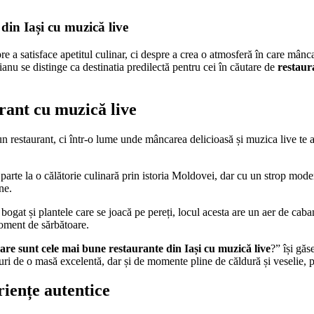
din Iași cu muzică live
re a satisface apetitul culinar, ci despre a crea o atmosferă în care mân
ianu se distinge ca destinatia predilectă pentru cei în căutare de
restaur
rant cu muzică live
n restaurant, ci într-o lume unde mâncarea delicioasă și muzica live te a
a parte la o călătorie culinară prin istoria Moldovei, dar cu un strop mod
ne.
bogat și plantele care se joacă pe pereți, locul acesta are un aer de ca
oment de sărbătoare.
are sunt cele mai bune restaurante din Iași cu muzică live
?” își găs
curi de o masă excelentă, dar și de momente pline de căldură și veselie, pe
riențe autentice