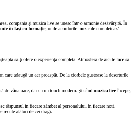
carea, compania și muzica live se unesc într-o armonie desăvârșită. În
ante în Iași cu formație
, unde acordurile muzicale completează
șteaptă să-ți ofere o experiență completă. Atmosfera de aici te face să
ern care adaugă un aer proaspăt. De la ciorbele gustoase la deserturile
bană de vânatoare, dar cu un touch modern. Și când
muzica live
începe,
esc răspunsul în fiecare zâmbet al personalului, în fiecare notă
trecute alături de cei dragi.