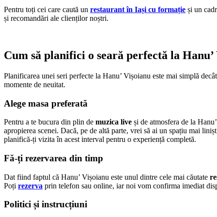
Pentru toți cei care caută un
restaurant în Iași cu formație
și un cadr
și recomandări ale clienților noștri.
Cum să planifici o seară perfectă la Hanu’
Planificarea unei seri perfecte la Hanu’ Vișoianu este mai simplă decât 
momente de neuitat.
Alege masa preferată
Pentru a te bucura din plin de
muzica live
și de atmosfera de la Hanu’ 
apropierea scenei. Dacă, pe de altă parte, vrei să ai un spațiu mai linișt
planifică-ți vizita în acest interval pentru o experiență completă.
Fă-ți rezervarea din timp
Dat fiind faptul că Hanu’ Vișoianu este unul dintre cele mai căutate
re
Poți
rezerva
prin telefon sau online, iar noi vom confirma imediat disp
Politici și instrucțiuni